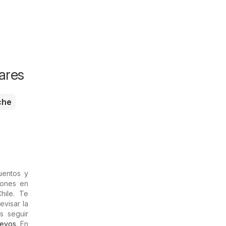
ares
che
uentos y
iones en
hile. Te
evisar la
s seguir
evos
. En