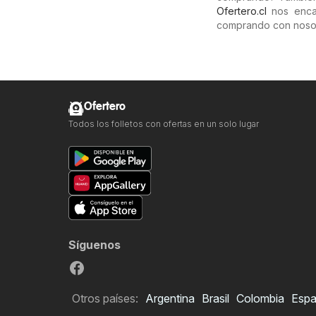
Ofertero.cl
nos encar
comprando con noso
Ofertero
Todos los folletos con ofertas en un solo lugar
Síguenos
Otros países:
Argentina
Brasil
Colombia
Esp