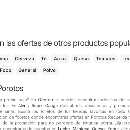
n las ofertas de otros productos popul
ina
Cerveza
Té
Arroz
Queso
Tomates
Le
Foco
General
Polvo
Porotos
a precio bajo? En
Ofertero.cl
puedes encontrar todos los desc
zados. En
Alvi
y
Super Ganga
descubrirás descuentos y promoc
emanas. Busca los folletos de tus tiendas favoritas en todo C
ión de folletos donde encontrarás ofertas en Porotos: Recuerda r
 de la promoción para no perderte de ninguna oferta. ¿Quiere
 encontrarás descuentos en
Leche
,
Manteca
,
Queso
,
Yogur
y
Hu