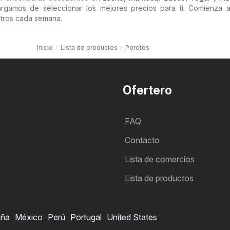
gamos de seleccionar los mejores precios para ti. Comienza a
tros cada semana.
Inicio
Lista de productos
Porotos
Ofertero
FAQ
Contacto
Lista de comercios
Lista de productos
aña
México
Perú
Portugal
United States