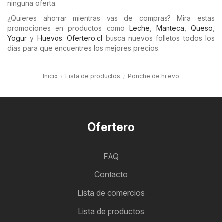
ninguna oferta.
¿Quieres ahorrar mientras vas de compras? Mira estas
promociones en productos como
Leche
,
Manteca
,
Queso
,
Yogur
y
Huevos
.
Ofertero.cl
busca nuevos folletos todos los
días para que encuentres los mejores precios.
Inicio
Lista de productos
Ponche de huevo
Ofertero
FAQ
Contacto
Lista de comercios
Lista de productos