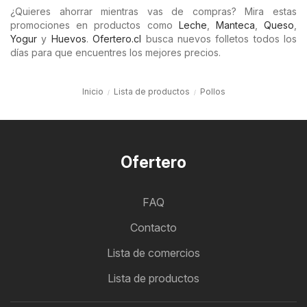
¿Quieres ahorrar mientras vas de compras? Mira estas
promociones en productos como
Leche
,
Manteca
,
Queso
,
Yogur
y
Huevos
.
Ofertero.cl
busca nuevos folletos todos los
días para que encuentres los mejores precios.
Inicio
Lista de productos
Pollos
Ofertero
FAQ
Contacto
Lista de comercios
Lista de productos