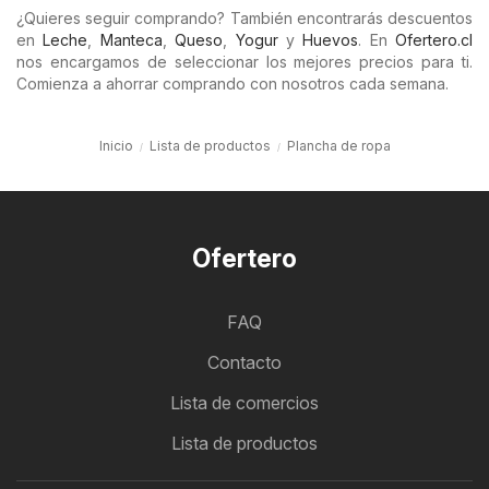
¿Quieres seguir comprando? También encontrarás descuentos
en
Leche
,
Manteca
,
Queso
,
Yogur
y
Huevos
. En
Ofertero.cl
nos encargamos de seleccionar los mejores precios para ti.
Comienza a ahorrar comprando con nosotros cada semana.
Inicio
Lista de productos
Plancha de ropa
Ofertero
FAQ
Contacto
Lista de comercios
Lista de productos