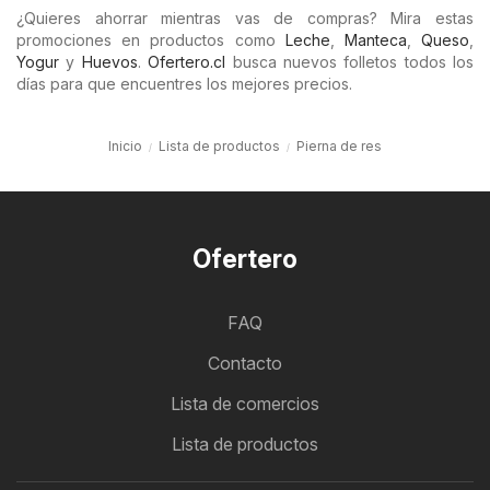
¿Quieres ahorrar mientras vas de compras? Mira estas
promociones en productos como
Leche
,
Manteca
,
Queso
,
Yogur
y
Huevos
.
Ofertero.cl
busca nuevos folletos todos los
días para que encuentres los mejores precios.
Inicio
Lista de productos
Pierna de res
Ofertero
FAQ
Contacto
Lista de comercios
Lista de productos