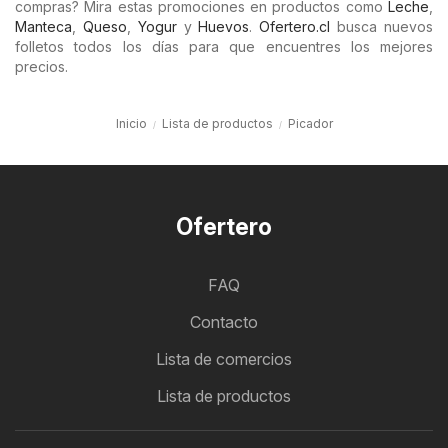
compras? Mira estas promociones en productos como
Leche
,
Manteca
,
Queso
,
Yogur
y
Huevos
.
Ofertero.cl
busca nuevos
folletos todos los días para que encuentres los mejores
precios.
Inicio
Lista de productos
Picador
Ofertero
FAQ
Contacto
Lista de comercios
Lista de productos