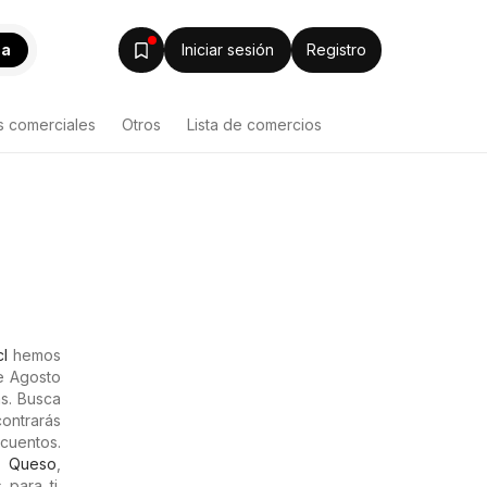
ca
Iniciar sesión
Registro
s comerciales
Otros
Lista de comercios
cl
hemos
de Agosto
s. Busca
ontrarás
scuentos.
,
Queso
,
para ti.