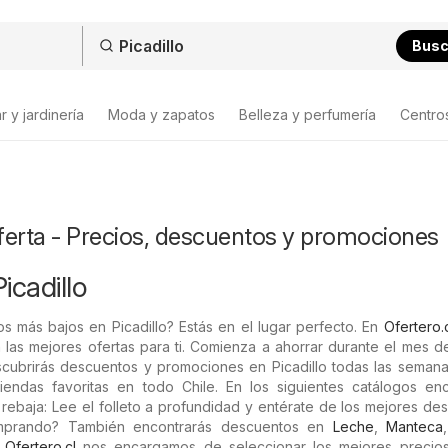
Bus
 y jardinería
Moda y zapatos
Belleza y perfumería
Centro
oferta - Precios, descuentos y promociones
icadillo
s más bajos en Picadillo? Estás en el lugar perfecto. En
Ofertero.
 las mejores ofertas para ti. Comienza a ahorrar durante el mes 
scubrirás descuentos y promociones en Picadillo todas las semana
tiendas favoritas en todo Chile. En los siguientes catálogos enc
e rebaja: Lee el folleto a profundidad y entérate de los mejores de
omprando? También encontrarás descuentos en
Leche
,
Manteca
n
Ofertero.cl
nos encargamos de seleccionar los mejores precios 