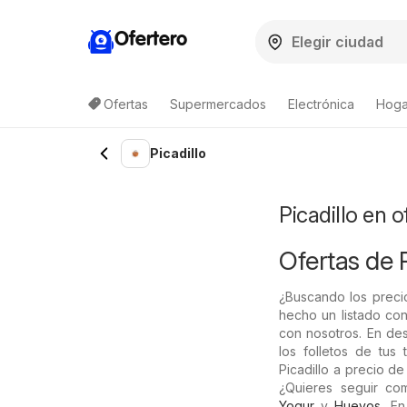
Ofertero
Ofertas
Supermercados
Electrónica
Hogar
Lista de productos
Picadillo
Picadillo en 
Ofertas de P
¿Buscando los precio
hecho un listado con
con nosotros. En de
los folletos de tus 
Picadillo a precio d
¿Quieres seguir c
Yogur
y
Huevos
. E