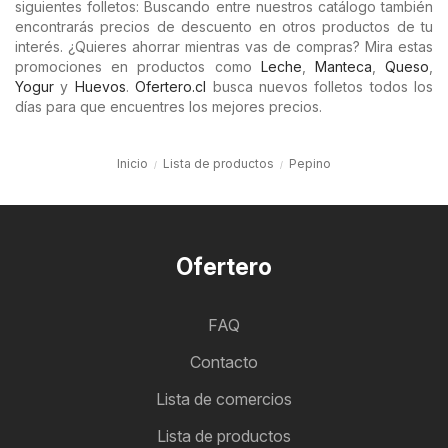
siguientes folletos: Buscando entre nuestros catálogo también
encontrarás precios de descuento en otros productos de tu
interés. ¿Quieres ahorrar mientras vas de compras? Mira estas
promociones en productos como
Leche
,
Manteca
,
Queso
,
Yogur
y
Huevos
.
Ofertero.cl
busca nuevos folletos todos los
días para que encuentres los mejores precios.
Inicio
Lista de productos
Pepino
Ofertero
FAQ
Contacto
Lista de comercios
Lista de productos