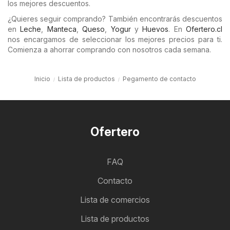
los mejores descuentos.
¿Quieres seguir comprando? También encontrarás descuentos
en
Leche
,
Manteca
,
Queso
,
Yogur
y
Huevos
. En
Ofertero.cl
nos encargamos de seleccionar los mejores precios para ti.
Comienza a ahorrar comprando con nosotros cada semana.
Inicio
Lista de productos
Pegamento de contacto
Ofertero
FAQ
Contacto
Lista de comercios
Lista de productos