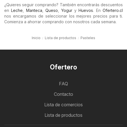
¿Quieres seguir comprando? También encontrarás descuentos
en
Leche
,
Manteca
,
Queso
,
Yogur
y
Huevos
. En
Ofertero.cl
nos encargamos de seleccionar los mejores precios para ti.
Comienza a ahorrar comprando con nosotros cada semana.
Inicio
Lista de productos
Pasteles
Ofertero
FAQ
Contacto
Lista de comercios
Lista de productos