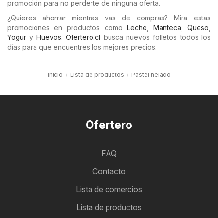
promoción para no perderte de ninguna oferta.
¿Quieres ahorrar mientras vas de compras? Mira estas
promociones en productos como
Leche
,
Manteca
,
Queso
,
Yogur
y
Huevos
.
Ofertero.cl
busca nuevos folletos todos los
días para que encuentres los mejores precios.
Inicio
Lista de productos
Pastel helado
Ofertero
FAQ
Contacto
Lista de comercios
Lista de productos