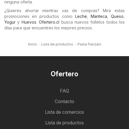
ninguna oferta.
¿Quieres ahorrar mientras vas de compras? Mira estas
promociones en productos como
Leche
,
Manteca
,
Queso
,
Yogur
y
Huevos
.
Ofertero.cl
busca nuevos folletos todos los
días para que encuentres los mejores precios.
Inicio
Lista de productos
Pasta Panzani
Ofertero
FAQ
Contacto
Lista de comercios
Lista de productos