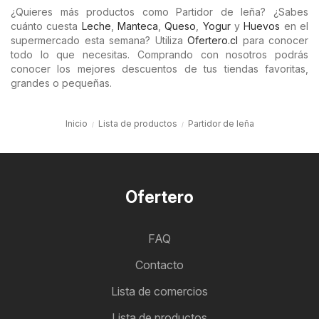
¿Quieres más productos como Partidor de leña? ¿Sabes
cuánto cuesta
Leche
,
Manteca
,
Queso
,
Yogur
y
Huevos
en el
supermercado esta semana? Utiliza
Ofertero.cl
para conocer
todo lo que necesitas. Comprando con nosotros podrás
conocer los mejores descuentos de tus tiendas favoritas,
grandes o pequeñas.
Inicio
Lista de productos
Partidor de leña
Ofertero
FAQ
Contacto
Lista de comercios
Lista de productos