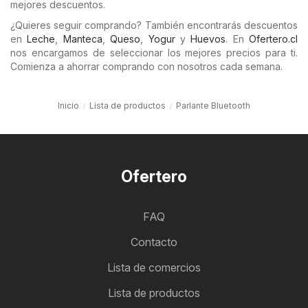
mejores descuentos.
¿Quieres seguir comprando? También encontrarás descuentos
en
Leche
,
Manteca
,
Queso
,
Yogur
y
Huevos
. En
Ofertero.cl
nos encargamos de seleccionar los mejores precios para ti.
Comienza a ahorrar comprando con nosotros cada semana.
Inicio
Lista de productos
Parlante Bluetooth
Ofertero
FAQ
Contacto
Lista de comercios
Lista de productos