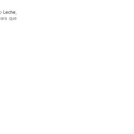
mo
Leche
,
para que