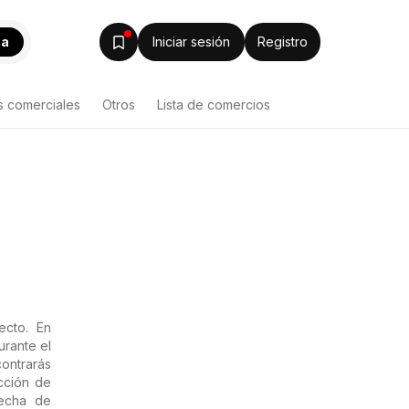
ca
Iniciar sesión
Registro
s comerciales
Otros
Lista de comercios
ecto. En
urante el
ontrarás
cción de
fecha de