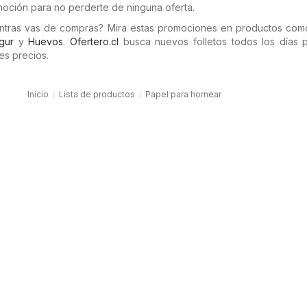
moción para no perderte de ninguna oferta.
entras vas de compras? Mira estas promociones en productos co
gur
y
Huevos
.
Ofertero.cl
busca nuevos folletos todos los días 
es precios.
Inicio
Lista de productos
Papel para hornear