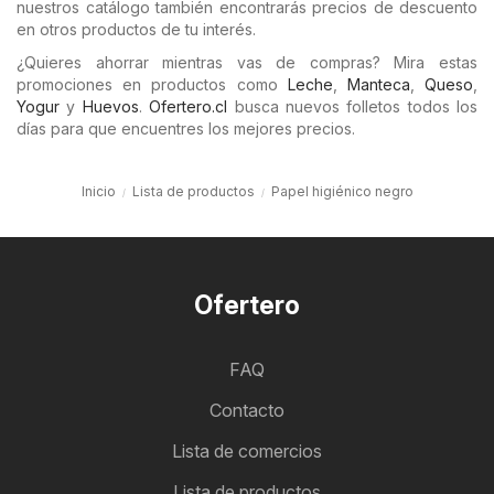
nuestros catálogo también encontrarás precios de descuento
en otros productos de tu interés.
¿Quieres ahorrar mientras vas de compras? Mira estas
promociones en productos como
Leche
,
Manteca
,
Queso
,
Yogur
y
Huevos
.
Ofertero.cl
busca nuevos folletos todos los
días para que encuentres los mejores precios.
Inicio
Lista de productos
Papel higiénico negro
Ofertero
FAQ
Contacto
Lista de comercios
Lista de productos