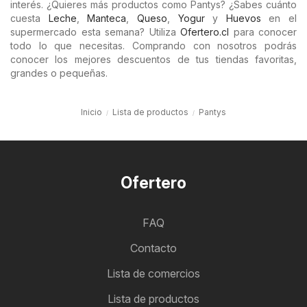
interés. ¿Quieres más productos como Pantys? ¿Sabes cuánto
cuesta
Leche
,
Manteca
,
Queso
,
Yogur
y
Huevos
en el
supermercado esta semana? Utiliza
Ofertero.cl
para conocer
todo lo que necesitas. Comprando con nosotros podrás
conocer los mejores descuentos de tus tiendas favoritas,
grandes o pequeñas.
Inicio
Lista de productos
Pantys
Ofertero
FAQ
Contacto
Lista de comercios
Lista de productos