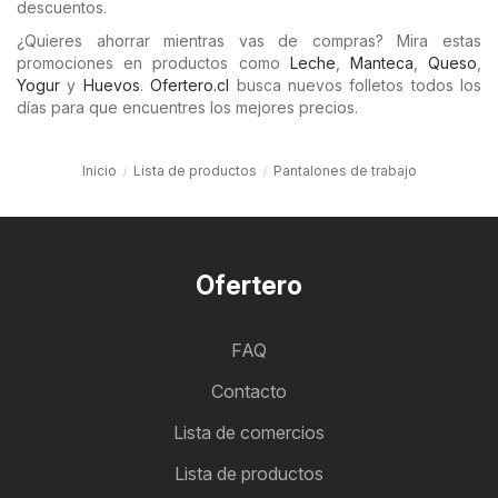
descuentos.
¿Quieres ahorrar mientras vas de compras? Mira estas
promociones en productos como
Leche
,
Manteca
,
Queso
,
Yogur
y
Huevos
.
Ofertero.cl
busca nuevos folletos todos los
días para que encuentres los mejores precios.
Inicio
Lista de productos
Pantalones de trabajo
Ofertero
FAQ
Contacto
Lista de comercios
Lista de productos