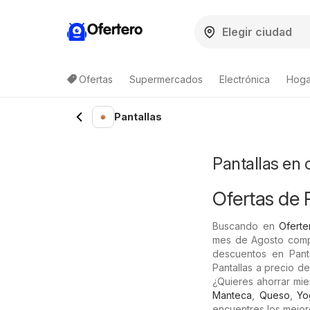
Ofertero
Ofertas
Supermercados
Electrónica
Hogar
Lista de productos
Pantallas
Pantallas en 
Ofertas de 
Buscando en
Oferte
mes de Agosto compr
descuentos en Panta
Pantallas a precio d
¿Quieres ahorrar mi
Manteca
,
Queso
,
Yo
encuentres los mejor