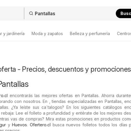
Bus
 y jardinería
Moda y zapatos
Belleza y perfumería
Centro
oferta - Precios, descuentos y promociones
Pantallas
ro.cl
encontrarás las mejores ofertas en Pantallas. Ahorra durante
ando con nosotros. En , tiendas especializadas en Pantallas, enc
llas. ¿Ya leíste sus ca´talogos? En los siguientes catálogos enc
e rebaja: Lee el folleto a profundidad y entérate de los mejores de
entras vas de compras? Mira estas promociones en productos co
gur
y
Huevos
.
Ofertero.cl
busca nuevos folletos todos los días 
es precios.