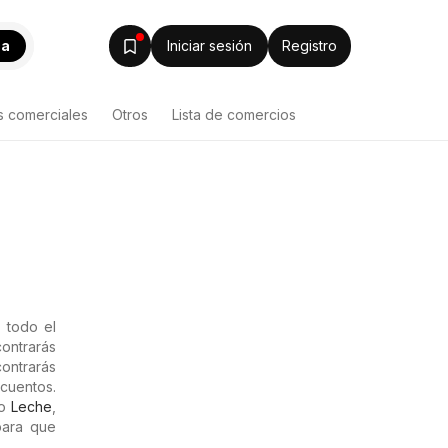
ca
Iniciar sesión
Registro
s comerciales
Otros
Lista de comercios
 todo el
ontrarás
ontrarás
scuentos.
mo
Leche
,
para que