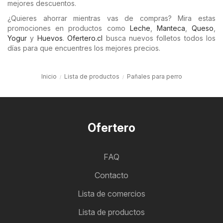
mejores descuentos.
¿Quieres ahorrar mientras vas de compras? Mira estas
promociones en productos como
Leche
,
Manteca
,
Queso
,
Yogur
y
Huevos
.
Ofertero.cl
busca nuevos folletos todos los
días para que encuentres los mejores precios.
Inicio
Lista de productos
Pañales para perro
Ofertero
FAQ
Contacto
Lista de comercios
Lista de productos