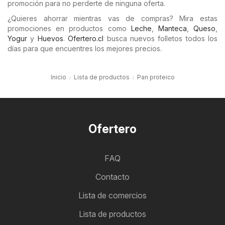
promoción para no perderte de ninguna oferta.
¿Quieres ahorrar mientras vas de compras? Mira estas
promociones en productos como
Leche
,
Manteca
,
Queso
,
Yogur
y
Huevos
.
Ofertero.cl
busca nuevos folletos todos los
días para que encuentres los mejores precios.
Inicio
Lista de productos
Pan proteico
Ofertero
FAQ
Contacto
Lista de comercios
Lista de productos