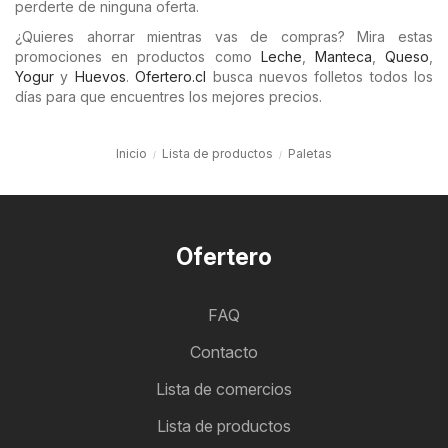
perderte de ninguna oferta.
¿Quieres ahorrar mientras vas de compras? Mira estas
promociones en productos como
Leche
,
Manteca
,
Queso
,
Yogur
y
Huevos
.
Ofertero.cl
busca nuevos folletos todos los
días para que encuentres los mejores precios.
Inicio
Lista de productos
Paletas
Ofertero
FAQ
Contacto
Lista de comercios
Lista de productos