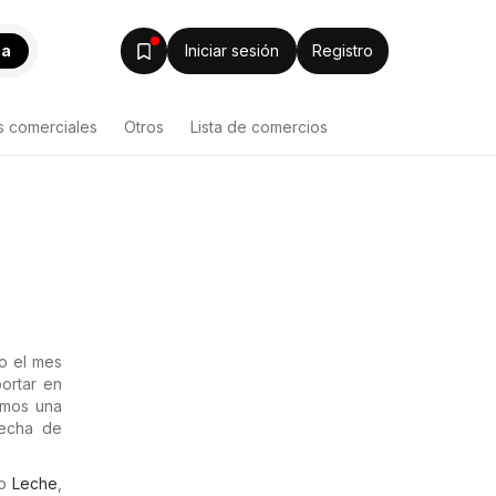
ca
Iniciar sesión
Registro
s comerciales
Otros
Lista de comercios
do el mes
ortar en
damos una
fecha de
mo
Leche
,