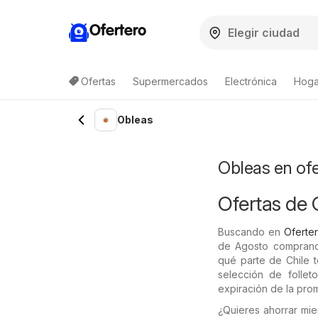
Ofertero
Ofertas
Supermercados
Electrónica
Hogar
Lista de productos
Obleas
Obleas en of
Ofertas de 
Buscando en
Oferter
de Agosto comprando
qué parte de Chile t
selección de follet
expiración de la pro
¿Quieres ahorrar mi