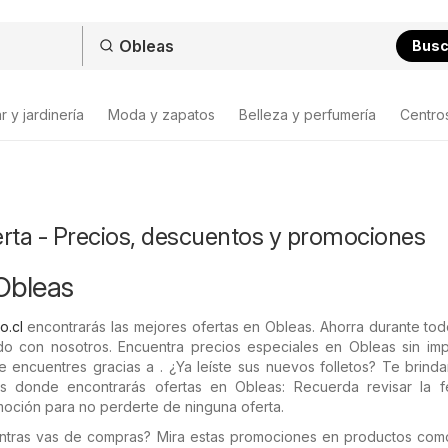
Bus
 y jardinería
Moda y zapatos
Belleza y perfumería
Centro
erta - Precios, descuentos y promociones
Obleas
o.cl
encontrarás las mejores ofertas en Obleas. Ahorra durante to
 con nosotros. Encuentra precios especiales en Obleas sin imp
e encuentres gracias a . ¿Ya leíste sus nuevos folletos? Te brin
os donde encontrarás ofertas en Obleas: Recuerda revisar la 
moción para no perderte de ninguna oferta.
entras vas de compras? Mira estas promociones en productos co