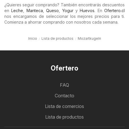
¿Quieres seguir comprando? También encontrarás descuentos
en
Leche
,
Manteca
,
Queso
,
Yogur
y
Huevos
. En
Ofertero.cl
nos encargamos de seleccionar los mejores precios para ti.
Comienza a ahorrar comprando con nosotros cada semana.
Inicio
Lista de productos
Mozartkugeln
Ofertero
FAQ
Contacto
Lista de comercios
Lista de productos