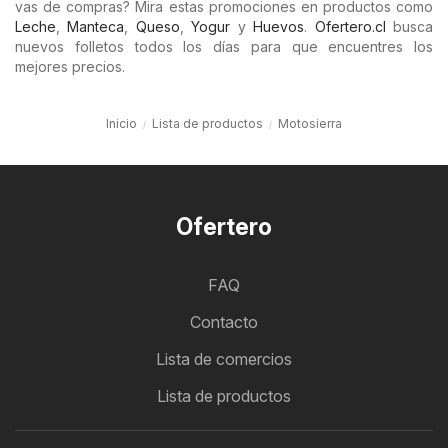
vas de compras? Mira estas promociones en productos como
Leche
,
Manteca
,
Queso
,
Yogur
y
Huevos
.
Ofertero.cl
busca
nuevos folletos todos los días para que encuentres los
mejores precios.
Inicio
Lista de productos
Motosierra
Ofertero
FAQ
Contacto
Lista de comercios
Lista de productos