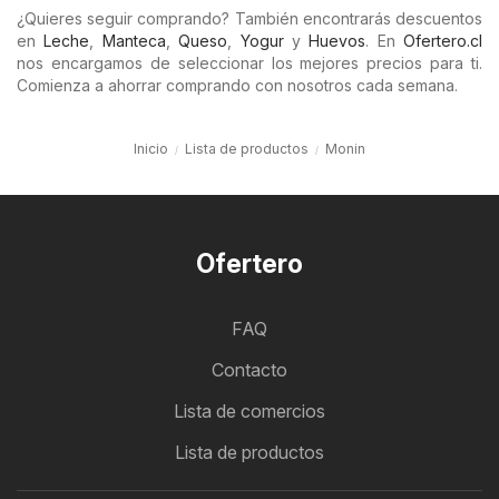
¿Quieres seguir comprando? También encontrarás descuentos
en
Leche
,
Manteca
,
Queso
,
Yogur
y
Huevos
. En
Ofertero.cl
nos encargamos de seleccionar los mejores precios para ti.
Comienza a ahorrar comprando con nosotros cada semana.
Inicio
Lista de productos
Monin
Ofertero
FAQ
Contacto
Lista de comercios
Lista de productos