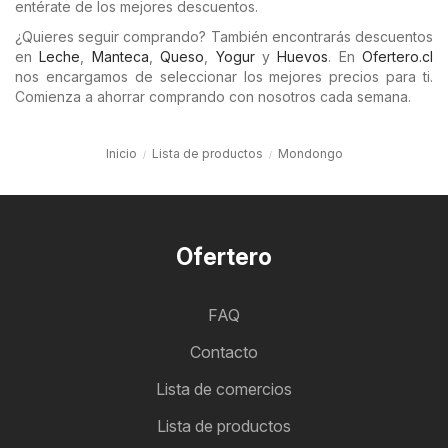
entérate de los mejores descuentos.
¿Quieres seguir comprando? También encontrarás descuentos
en
Leche
,
Manteca
,
Queso
,
Yogur
y
Huevos
. En
Ofertero.cl
nos encargamos de seleccionar los mejores precios para ti.
Comienza a ahorrar comprando con nosotros cada semana.
Inicio
Lista de productos
Mondongo
Ofertero
FAQ
Contacto
Lista de comercios
Lista de productos