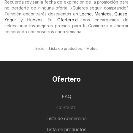
Recuerda revisar la fecha de expiración de la promoción para
no perderte de ninguna oferta. ¿Quieres seguir comprando?
También encontrarás descuentos en
Leche
,
Manteca
,
Queso
,
Yogur
y
Huevos
. En
Ofertero.cl
nos encargamos de
seleccionar los mejores precios para ti. Comienza a ahorrar
comprando con nosotros cada semana.
Inicio
Lista de productos
Molde
Ofertero
FAQ
Contacto
Lista de comercios
Lista de productos