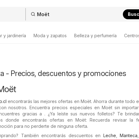
Bus
 y jardinería
Moda y zapatos
Belleza y perfumería
Centro
ta - Precios, descuentos y promociones
 Moët
o.cl
encontrarás las mejores ofertas en Moët. Ahorra durante todo 
n nosotros. Encuentra precios especiales en Moët sin importa
ncuentres gracias a . ¿Ya leíste sus nuevos folletos? Te brind
tos donde encontrarás ofertas en Moët: Recuerda revisar la 
moción para no perderte de ninguna oferta.
omprando? También encontrarás descuentos en
Leche
,
Manteca