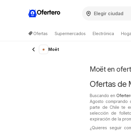
Ofertero
Ofertas
Supermercados
Electrónica
Hogar
Lista de productos
Moët
Moët en ofer
Ofertas de
Buscando en
Oferter
Agosto comprando co
parte de Chile te e
selección de folle
expiración de la pro
¿Quieres seguir c