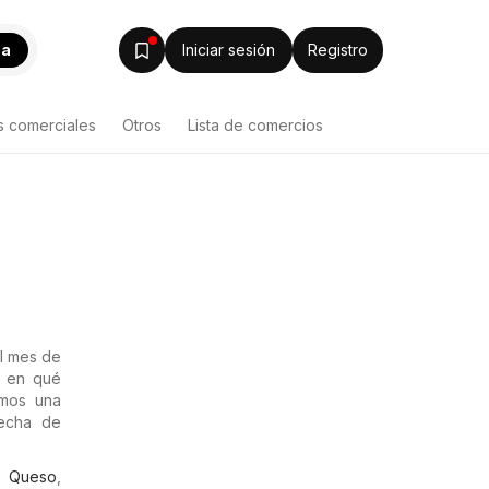
ca
Iniciar sesión
Registro
s comerciales
Otros
Lista de comercios
el mes de
r en qué
amos una
fecha de
,
Queso
,