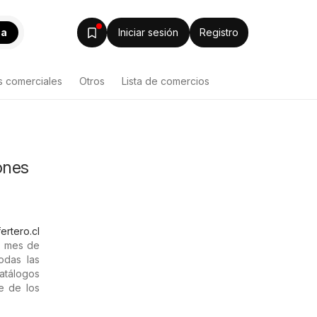
ca
Iniciar sesión
Registro
s comerciales
Otros
Lista de comercios
ones
ertero.cl
l mes de
odas las
catálogos
e de los