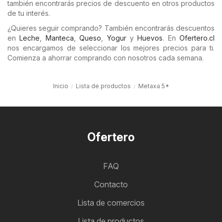
también encontrarás precios de descuento en otros productos
de tu interés.
¿Quieres seguir comprando? También encontrarás descuentos
en
Leche
,
Manteca
,
Queso
,
Yogur
y
Huevos
. En
Ofertero.cl
nos encargamos de seleccionar los mejores precios para ti.
Comienza a ahorrar comprando con nosotros cada semana.
Inicio
Lista de productos
Metaxa 5*
Ofertero
FAQ
Contacto
Lista de comercios
Lista de productos