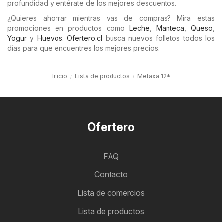
profundidad y entérate de los mejores descuentos.
¿Quieres ahorrar mientras vas de compras? Mira estas
promociones en productos como
Leche
,
Manteca
,
Queso
,
Yogur
y
Huevos
.
Ofertero.cl
busca nuevos folletos todos los
días para que encuentres los mejores precios.
Inicio
Lista de productos
Metaxa 12*
Ofertero
FAQ
Contacto
Lista de comercios
Lista de productos