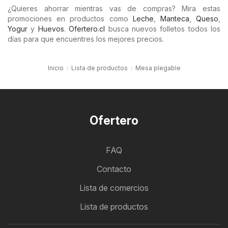
¿Quieres ahorrar mientras vas de compras? Mira estas
promociones en productos como
Leche
,
Manteca
,
Queso
,
Yogur
y
Huevos
.
Ofertero.cl
busca nuevos folletos todos los
días para que encuentres los mejores precios.
Inicio
Lista de productos
Mesa plegable
Ofertero
FAQ
Contacto
Lista de comercios
Lista de productos