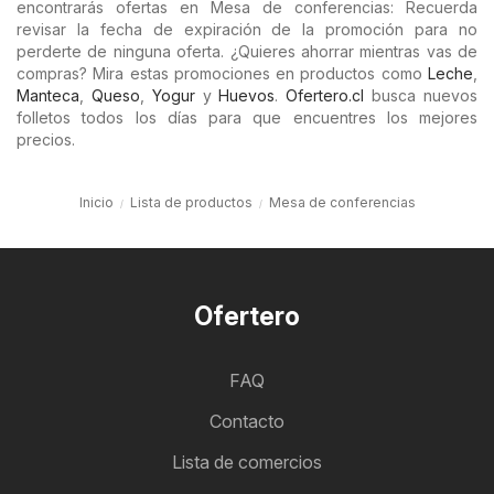
encontrarás ofertas en Mesa de conferencias: Recuerda
revisar la fecha de expiración de la promoción para no
perderte de ninguna oferta. ¿Quieres ahorrar mientras vas de
compras? Mira estas promociones en productos como
Leche
,
Manteca
,
Queso
,
Yogur
y
Huevos
.
Ofertero.cl
busca nuevos
folletos todos los días para que encuentres los mejores
precios.
Inicio
Lista de productos
Mesa de conferencias
Ofertero
FAQ
Contacto
Lista de comercios