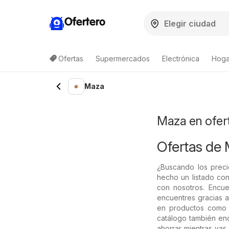
Ofertero
Ofertas
Supermercados
Electrónica
Hogar
Lista de productos
Maza
Maza en ofer
Ofertas de
¿Buscando los preci
hecho un listado con
con nosotros. Encue
encuentres gracias a
en productos como M
catálogo también enc
ahorrar mientras va