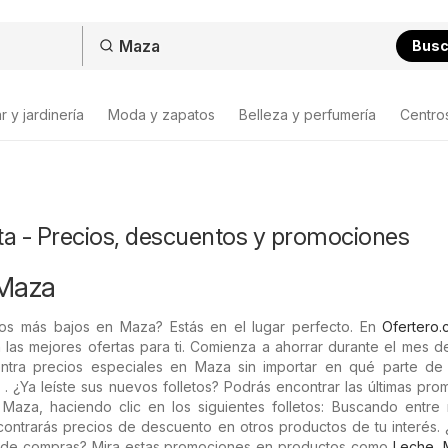
Bus
 y jardinería
Moda y zapatos
Belleza y perfumería
Centro
ta - Precios, descuentos y promociones
 Maza
os más bajos en Maza? Estás en el lugar perfecto. En
Ofertero.c
 las mejores ofertas para ti. Comienza a ahorrar durante el mes 
ntra precios especiales en Maza sin importar en qué parte de 
 . ¿Ya leíste sus nuevos folletos? Podrás encontrar las últimas pr
aza, haciendo clic en los siguientes folletos: Buscando entre 
ontrarás precios de descuento en otros productos de tu interés. 
s de compras? Mira estas promociones en productos como
Leche
,