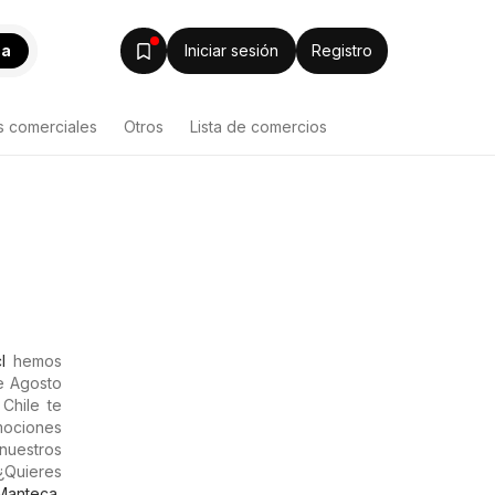
ca
Iniciar sesión
Registro
s comerciales
Otros
Lista de comercios
l
hemos
de Agosto
Chile te
omociones
nuestros
¿Quieres
Manteca
,