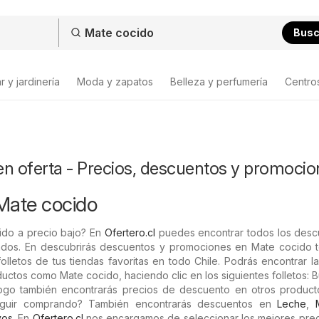
Bus
 y jardinería
Moda y zapatos
Belleza y perfumería
Centro
en oferta - Precios, descuentos y promocio
Mate cocido
do a precio bajo? En
Ofertero.cl
puedes encontrar todos los desc
zados. En descubrirás descuentos y promociones en Mate cocido t
olletos de tus tiendas favoritas en todo Chile. Podrás encontrar la
ctos como Mate cocido, haciendo clic en los siguientes folletos:
logo también encontrarás precios de descuento en otros product
seguir comprando? También encontrarás descuentos en
Leche
,
vos
. En
Ofertero.cl
nos encargamos de seleccionar los mejores prec