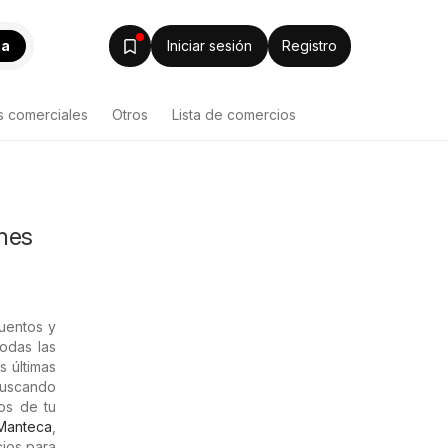
ca
Iniciar sesión
Registro
s comerciales
Otros
Lista de comercios
nes
uentos y
odas las
s últimas
 Buscando
os de tu
Manteca
,
ios para