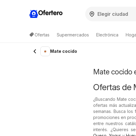
Ofertero
Ofertas
Supermercados
Electrónica
Hogar
Lista de productos
Mate cocido
Mate cocido 
Ofertas de 
¿Buscando Mate coci
ofertas más actuali
semanas. Busca los f
promociones en produ
entre nuestros catá
interés. ¿Quieres 
Queso
,
Yogur
y
Hue