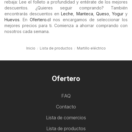
rebaja: Lee el folleto a profundidad y entérate de los mejores
descuentos. ¿Quieres seguir comprando? También
encontrarás descuentos en
Leche
,
Manteca
,
Queso
,
Yogur
y
Huevos
. En
Ofertero.cl
nos encargamos de seleccionar los
mejores precios para ti. Comienza a ahorrar comprando con
nosotros cada semana.
Inicio
Lista de productos
Martillo eléctrico
Ofertero
FAQ
Contacto
Lista de comercios
Lista de productos