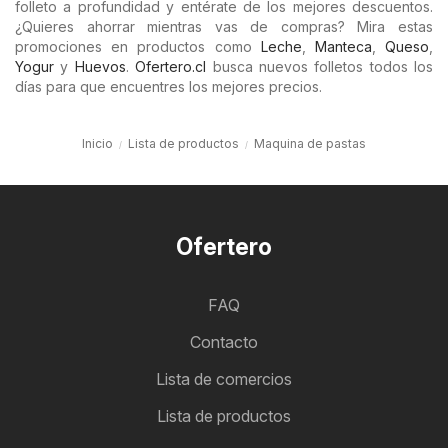
folleto a profundidad y entérate de los mejores descuentos.
¿Quieres ahorrar mientras vas de compras? Mira estas
promociones en productos como
Leche
,
Manteca
,
Queso
,
Yogur
y
Huevos
.
Ofertero.cl
busca nuevos folletos todos los
días para que encuentres los mejores precios.
Inicio
Lista de productos
Maquina de pastas
Ofertero
FAQ
Contacto
Lista de comercios
Lista de productos