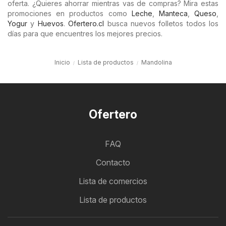
oferta. ¿Quieres ahorrar mientras vas de compras? Mira estas
promociones en productos como
Leche
,
Manteca
,
Queso
,
Yogur
y
Huevos
.
Ofertero.cl
busca nuevos folletos todos los
días para que encuentres los mejores precios.
Inicio
Lista de productos
Mandolina
Ofertero
FAQ
Contacto
Lista de comercios
Lista de productos