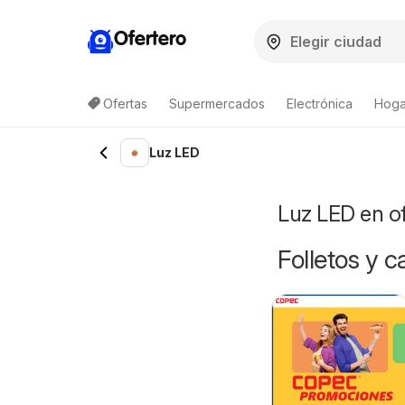
Ofertero
Ofertas
Supermercados
Electrónica
Hogar
Lista de productos
Luz LED
Luz LED en o
Folletos y 