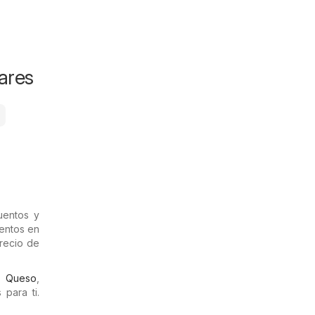
ares
uentos y
uentos en
precio de
,
Queso
,
para ti.