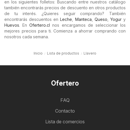
en los siguientes folletos: Buscando entre nuestros catálogo
también encontrarás precios de descuento en otros productos
de tu interés. ¿Quieres seguir comprando? También
encontrarás descuentos en
Leche
,
Manteca
,
Queso
,
Yogur
y
Huevos
. En
Ofertero.cl
nos encargamos de seleccionar los
mejores precios para ti. Comienza a ahorrar comprando con
nosotros cada semana.
Inicio
Lista de productos
Llavero
Ofertero
FAQ
Contacto
Lista de comercios