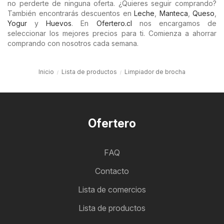
no perderte de ninguna oferta. ¿Quieres seguir comprando?
También encontrarás descuentos en
Leche
,
Manteca
,
Queso
,
Yogur
y
Huevos
. En
Ofertero.cl
nos encargamos de
seleccionar los mejores precios para ti. Comienza a ahorrar
comprando con nosotros cada semana.
Inicio
Lista de productos
Limpiador de brocha
Ofertero
FAQ
Contacto
Lista de comercios
Lista de productos