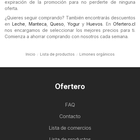
expiración de la promoción para no perderte de ninguna
oferta.
¿Quieres seguir comprando? También encontrarás descuentos
en
Leche
,
Manteca
,
Queso
,
Yogur
y
Huevos
. En
Ofertero.cl
nos encargamos de seleccionar los mejores precios para ti.
Comienza a ahorrar comprando con nosotros cada semana.
Inicio
Lista de productos
Limones orgánicos
Ofertero
FAQ
Contacto
Lista de comercios
Lista de productos