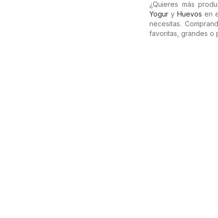
¿Quieres más prod
Yogur
y
Huevos
en e
necesitas. Compran
favoritas, grandes o