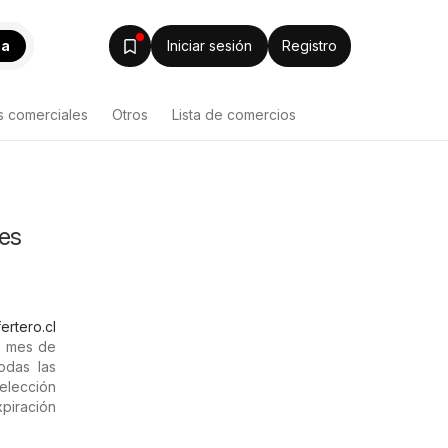
ca
Iniciar sesión
Registro
s comerciales
Otros
Lista de comercios
es
ertero.cl
l mes de
odas las
selección
piración