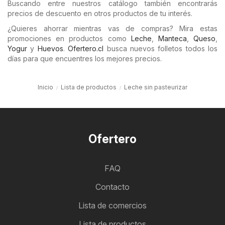
Buscando entre nuestros catálogo también encontrarás
precios de descuento en otros productos de tu interés.
¿Quieres ahorrar mientras vas de compras? Mira estas
promociones en productos como
Leche
,
Manteca
,
Queso
,
Yogur
y
Huevos
.
Ofertero.cl
busca nuevos folletos todos los
días para que encuentres los mejores precios.
Inicio
Lista de productos
Leche sin pasteurizar
Ofertero
FAQ
Contacto
Lista de comercios
Lista de productos