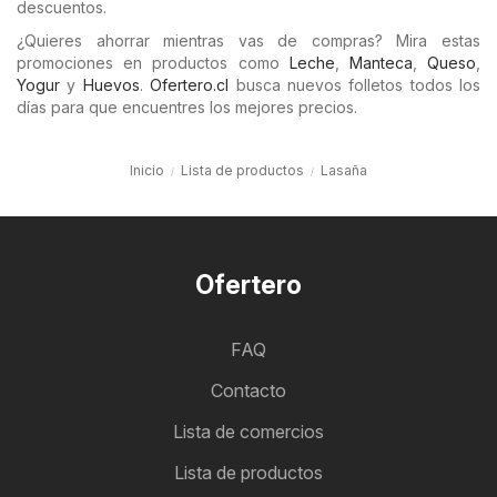
descuentos.
¿Quieres ahorrar mientras vas de compras? Mira estas
promociones en productos como
Leche
,
Manteca
,
Queso
,
Yogur
y
Huevos
.
Ofertero.cl
busca nuevos folletos todos los
días para que encuentres los mejores precios.
Inicio
Lista de productos
Lasaña
Ofertero
FAQ
Contacto
Lista de comercios
Lista de productos