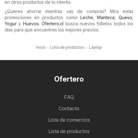
en otros productos de tu interés.
¿Quieres ahorrar mientras vas de compras? Mira estas
promociones en productos como
Leche
,
Manteca
,
Queso
,
Yogur
y
Huevos
.
Ofertero.cl
busca nuevos folletos todos los
días para que encuentres los mejores precios.
Inicio
Lista de productos
Laptop
Ofertero
FAQ
Contacto
Lista de comercios
Lista de productos