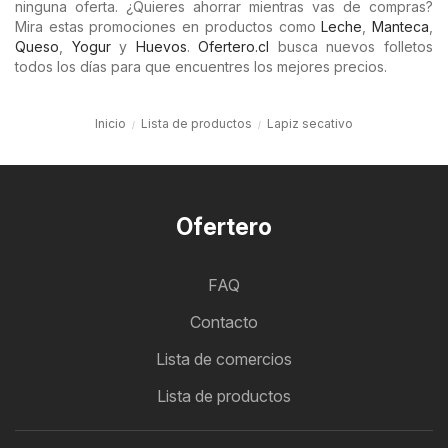
ninguna oferta. ¿Quieres ahorrar mientras vas de compras?
Mira estas promociones en productos como
Leche
,
Manteca
,
Queso
,
Yogur
y
Huevos
.
Ofertero.cl
busca nuevos folletos
todos los días para que encuentres los mejores precios.
Inicio
Lista de productos
Lapiz secativo
Ofertero
FAQ
Contacto
Lista de comercios
Lista de productos