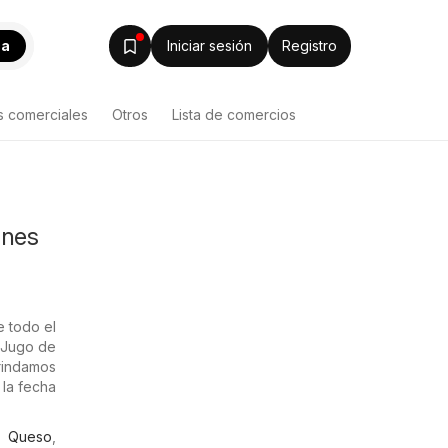
ca
Iniciar sesión
Registro
s comerciales
Otros
Lista de comercios
ones
e todo el
 Jugo de
brindamos
 la fecha
,
Queso
,