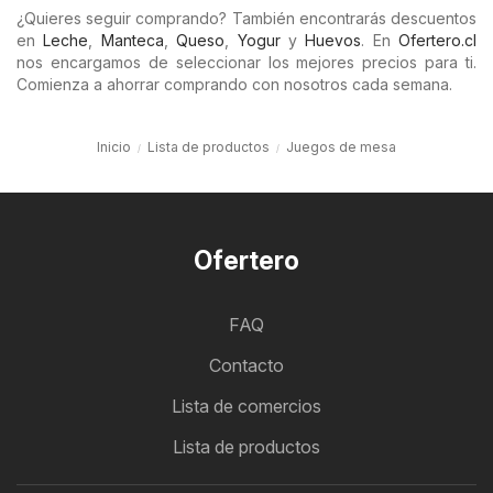
¿Quieres seguir comprando? También encontrarás descuentos
en
Leche
,
Manteca
,
Queso
,
Yogur
y
Huevos
. En
Ofertero.cl
nos encargamos de seleccionar los mejores precios para ti.
Comienza a ahorrar comprando con nosotros cada semana.
Inicio
Lista de productos
Juegos de mesa
Ofertero
FAQ
Contacto
Lista de comercios
Lista de productos